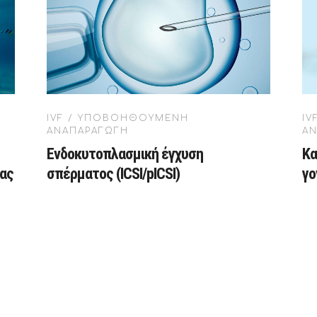
IVF / ΥΠΟΒΟΗΘΟΥΜΕΝΗ
I
ΑΝΑΠΑΡΑΓΩΓΗ
Α
Ενδοκυτοπλασμική έγχυση
Κα
ιας
σπέρματος (ICSI/pICSI)
γο