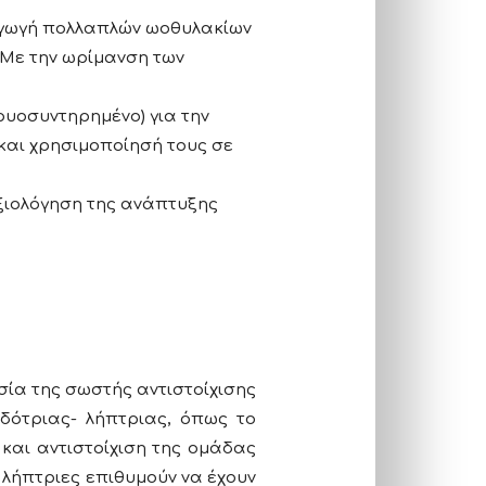
ραγωγή πολλαπλών ωοθυλακίων
 Με την ωρίμανση των
ρυοσυντηρημένο) για την
και χρησιμοποίησή τους σε
ξιολόγηση της ανάπτυξης
σία της σωστής αντιστοίχισης
 δότριας- λήπτριας, όπως το
και αντιστοίχιση της ομάδας
λήπτριες επιθυμούν να έχουν