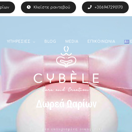
ρίων
Κλείστε ραντεβού
+306947290170
ΥΠΗΡΕΣΙΕΣ
BLOG
MEDIA
ΕΠΙΚΟΙΝΩΝΙΑ
Δωρεά Ωαρίων
Δώρο μία ευτυχισμένη οικογένεια