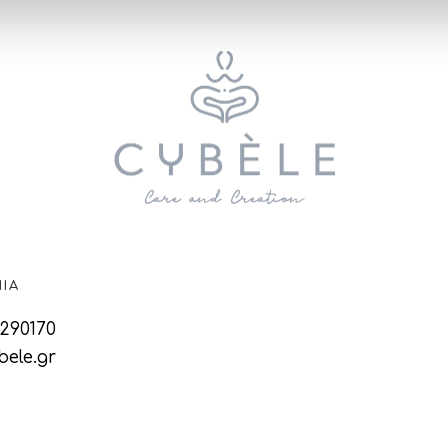
ΊΑ
290170
ele.gr